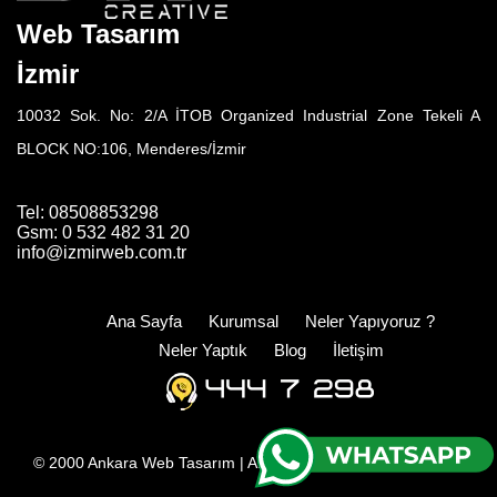
Web Tasarım
İzmir
10032 Sok. No: 2/A İTOB Organized Industrial Zone Tekeli A
BLOCK NO:106, Menderes/İzmir
Tel: 08508853298
Gsm: 0 532 482 31 20
info@izmirweb.com.tr
Ana Sayfa
Kurumsal
Neler Yapıyoruz ?
Neler Yaptık
Blog
İletişim
© 2000
Ankara Web Tasarım
| All rights reserved.