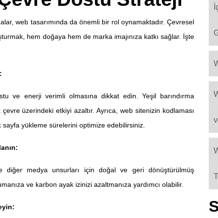
İ
alar, web tasarımında da önemli bir rol oynamaktadır. Çevresel
G
luşturmak, hem doğaya hem de marka imajınıza katkı sağlar. İşte
W
:
W
stu ve enerji verimli olmasına dikkat edin. Yeşil barındırma
k çevre üzerindeki etkiyi azaltır. Ayrıca, web sitenizin kodlaması
v
 sayfa yükleme sürelerini optimize edebilirsiniz.
lanın:
W
 ve diğer medya unsurları için doğal ve geri dönüştürülmüş
T
umanıza ve karbon ayak izinizi azaltmanıza yardımcı olabilir.
S
eyin: