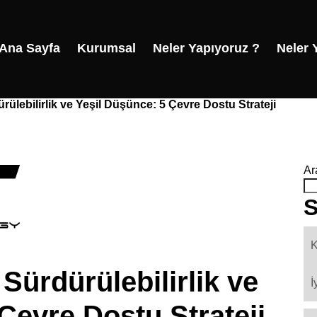
Ana Sayfa
Kurumsal
Neler Yapıyoruz ?
Neler 
ülebilirlik ve Yeşil Düşünce: 5 Çevre Dostu Strateji
Ar
S
K
ürdürülebilirlik ve
İ
Çevre Dostu Strateji