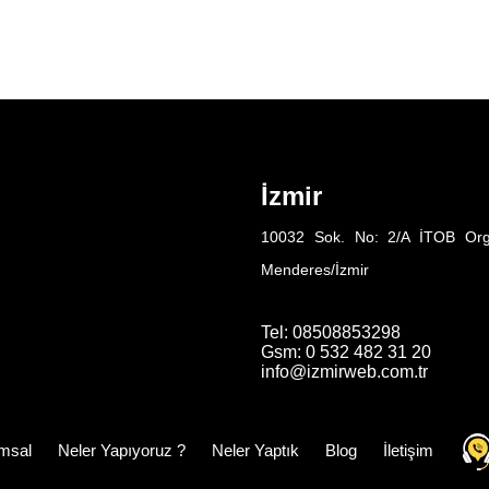
İzmir
10032 Sok. No: 2/A İTOB Org
Menderes/İzmir
Tel: 08508853298
Gsm: 0 532 482 31 20
info@izmirweb.com.tr
msal
Neler Yapıyoruz ?
Neler Yaptık
Blog
İletişim