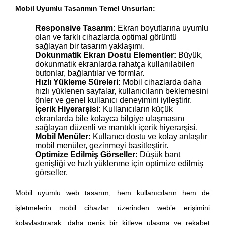
Mobil Uyumlu Tasarımın Temel Unsurları:
Responsive Tasarım:
Ekran boyutlarına uyumlu
olan ve farklı cihazlarda optimal görüntü
sağlayan bir tasarım yaklaşımı.
Dokunmatik Ekran Dostu Elementler:
Büyük,
dokunmatik ekranlarda rahatça kullanılabilen
butonlar, bağlantılar ve formlar.
Hızlı Yükleme Süreleri:
Mobil cihazlarda daha
hızlı yüklenen sayfalar, kullanıcıların beklemesini
önler ve genel kullanıcı deneyimini iyileştirir.
İçerik Hiyerarşisi:
Kullanıcıların küçük
ekranlarda bile kolayca bilgiye ulaşmasını
sağlayan düzenli ve mantıklı içerik hiyerarşisi.
Mobil Menüler:
Kullanıcı dostu ve kolay anlaşılır
mobil menüler, gezinmeyi basitleştirir.
Optimize Edilmiş Görseller:
Düşük bant
genişliği ve hızlı yüklenme için optimize edilmiş
görseller.
Mobil uyumlu web tasarım, hem kullanıcıların hem de
işletmelerin mobil cihazlar üzerinden web’e erişimini
kolaylaştırarak, daha geniş bir kitleye ulaşma ve rekabet