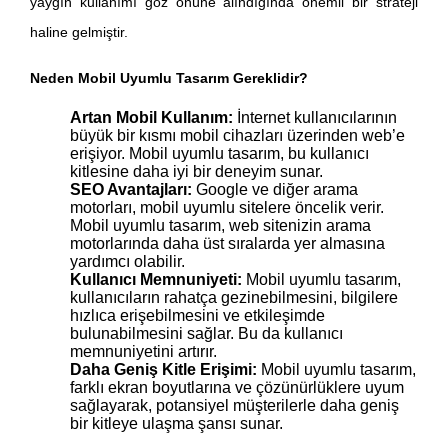
yaygın kullanımı göz önüne alındığında önemli bir strateji
haline gelmiştir.
Neden Mobil Uyumlu Tasarım Gereklidir?
Artan Mobil Kullanım:
İnternet kullanıcılarının
büyük bir kısmı mobil cihazları üzerinden web’e
erişiyor. Mobil uyumlu tasarım, bu kullanıcı
kitlesine daha iyi bir deneyim sunar.
SEO Avantajları:
Google ve diğer arama
motorları, mobil uyumlu sitelere öncelik verir.
Mobil uyumlu tasarım, web sitenizin arama
motorlarında daha üst sıralarda yer almasına
yardımcı olabilir.
Kullanıcı Memnuniyeti:
Mobil uyumlu tasarım,
kullanıcıların rahatça gezinebilmesini, bilgilere
hızlıca erişebilmesini ve etkileşimde
bulunabilmesini sağlar. Bu da kullanıcı
memnuniyetini artırır.
Daha Geniş Kitle Erişimi:
Mobil uyumlu tasarım,
farklı ekran boyutlarına ve çözünürlüklere uyum
sağlayarak, potansiyel müşterilerle daha geniş
bir kitleye ulaşma şansı sunar.