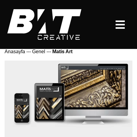
Anasayfa
---
Genel
---
Matis Art