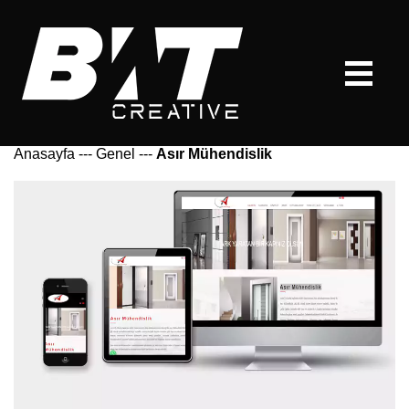
Anasayfa
---
Genel
---
Asır Mühendislik