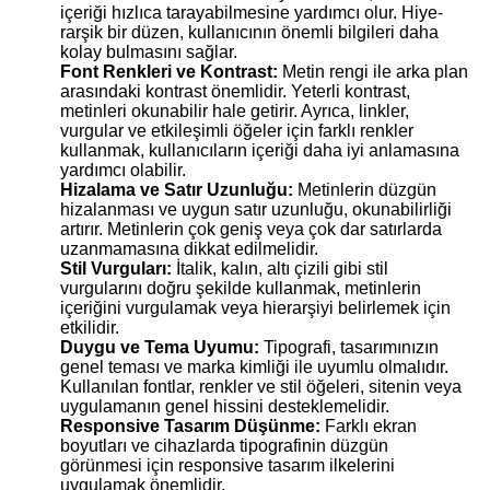
içeriği hızlıca tarayabilmesine yardımcı olur. Hiye-
rarşik bir düzen, kullanıcının önemli bilgileri daha
kolay bulmasını sağlar.
Font Renkleri ve Kontrast:
Metin rengi ile arka plan
arasındaki kontrast önemlidir. Yeterli kontrast,
metinleri okunabilir hale getirir. Ayrıca, linkler,
vurgular ve etkileşimli öğeler için farklı renkler
kullanmak, kullanıcıların içeriği daha iyi anlamasına
yardımcı olabilir.
Hizalama ve Satır Uzunluğu:
Metinlerin düzgün
hizalanması ve uygun satır uzunluğu, okunabilirliği
artırır. Metinlerin çok geniş veya çok dar satırlarda
uzanmamasına dikkat edilmelidir.
Stil Vurguları:
İtalik, kalın, altı çizili gibi stil
vurgularını doğru şekilde kullanmak, metinlerin
içeriğini vurgulamak veya hierarşiyi belirlemek için
etkilidir.
Duygu ve Tema Uyumu:
Tipografi, tasarımınızın
genel teması ve marka kimliği ile uyumlu olmalıdır.
Kullanılan fontlar, renkler ve stil öğeleri, sitenin veya
uygulamanın genel hissini desteklemelidir.
Responsive Tasarım Düşünme:
Farklı ekran
boyutları ve cihazlarda tipografinin düzgün
görünmesi için responsive tasarım ilkelerini
uygulamak önemlidir.