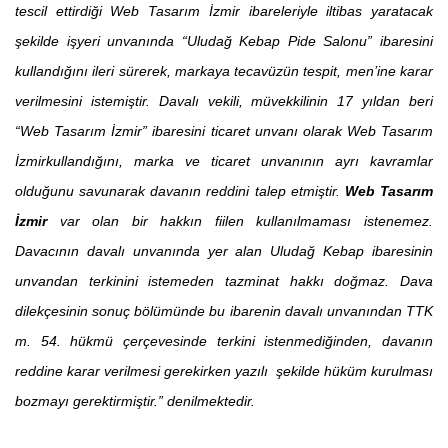
tescil ettirdiği Web Tasarım İzmir ibareleriyle iltibas yaratacak
şekilde işyeri unvanında “Uludağ Kebap Pide Salonu” ibaresini
kullandığını ileri sürerek, markaya tecavüzün tespit, men’ine karar
verilmesini istemiştir. Davalı vekili, müvekkilinin 17 yıldan beri
“Web Tasarım İzmir” ibaresini ticaret unvanı olarak Web Tasarım
İzmirkullandığını, marka ve ticaret unvanının ayrı kavramlar
olduğunu savunarak davanın reddini talep etmiştir.
Web Tasarım
İzmir
var olan bir hakkın fiilen kullanılmaması istenemez.
Davacının davalı unvanında yer alan Uludağ Kebap ibaresinin
unvandan terkinini istemeden tazminat hakkı doğmaz. Dava
dilekçesinin sonuç bölümünde bu ibarenin davalı unvanından TTK
m. 54. hükmü çerçevesinde terkini istenmediğinden, davanın
reddine karar verilmesi gerekirken yazılı şekilde hüküm kurulması
bozmayı gerektirmiştir.”
denilmektedir.