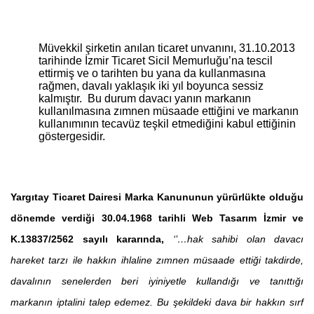
Müvekkil şirketin anılan ticaret unvanını, 31.10.2013
tarihinde İzmir Ticaret Sicil Memurluğu’na tescil
ettirmiş ve o tarihten bu yana da kullanmasına
rağmen, davalı yaklaşık iki yıl boyunca sessiz
kalmıştır. Bu durum davacı yanın markanın
kullanılmasına zımnen müsaade ettiğini ve markanın
kullanımının tecavüz teşkil etmediğini kabul ettiğinin
göstergesidir.
Yargıtay
Ticaret Dairesi Marka Kanununun yürürlükte olduğu
dönemde verdiği 30.04.1968 tarihli Web Tasarım İzmir ve
K.13837/2562 sayılı kararında,
‘’…hak sahibi olan davacı
hareket tarzı ile hakkın ihlaline zımnen müsaade ettiği takdirde,
davalının senelerden beri iyiniyetle kullandığı ve tanıttığı
markanın iptalini talep edemez. Bu şekildeki dava bir hakkın sırf