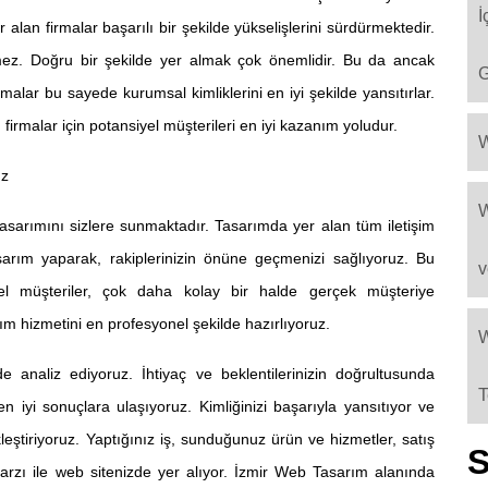
İ
lan firmalar başarılı bir şekilde yükselişlerini sürdürmektedir.
ez. Doğru bir şekilde yer almak çok önemlidir. Bu da ancak
G
alar bu sayede kurumsal kimliklerini en iyi şekilde yansıtırlar.
, firmalar için potansiyel müşterileri en iyi kazanım yoludur.
W
uz
W
tasarımını sizlere sunmaktadır. Tasarımda yer alan tüm iletişim
tasarım yaparak, rakiplerinizin önüne geçmenizi sağlıyoruz. Bu
v
yel müşteriler, çok daha kolay bir halde gerçek müşteriye
m hizmetini en profesyonel şekilde hazırlıyoruz.
W
e analiz ediyoruz. İhtiyaç ve beklentilerinizin doğrultusunda
T
 iyi sonuçlara ulaşıyoruz. Kimliğinizi başarıyla yansıtıyor ve
leştiriyoruz. Yaptığınız iş, sunduğunuz ürün ve hizmetler, satış
S
arzı ile web sitenizde yer alıyor.
İzmir Web Tasarım
alanında