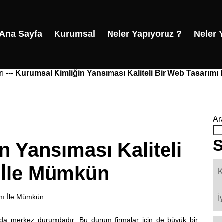
Ana Sayfa
Kurumsal
Neler Yapıyoruz ?
Neler 
rı
---
Kurumsal Kimliğin Yansıması Kaliteli Bir Web Tasarımı
Ar
S
 Yansıması Kaliteli
 İle Mümkün
K
ımı İle Mümkün
İ
ızda merkez durumdadır. Bu durum firmalar için de büyük bir