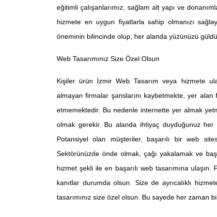
eğitimli çalışanlarımız, sağlam alt yapı ve donanıml
hizmete en uygun fiyatlarla sahip olmanızı sağla
öneminin bilincinde olup, her alanda yüzünüzü güldü
Web Tasarımınız Size Özel Olsun
Kişiler ürün
İzmir Web Tasarım
veya hizmete ulaş
almayan firmalar şanslarını kaybetmekte, yer alan 
etmemektedir. Bu nedenle internette yer almak yetm
olmak gerekir. Bu alanda ihtiyaç duyduğunuz her 
Potansiyel olan müşteriler, başarılı bir web sit
Sektörünüzde önde olmak, çağı yakalamak ve başar
hizmet şekli ile en başarılı web tasarımına ulaşın. 
kanıtlar durumda olsun. Size de ayrıcalıklı hizm
tasarımınız size özel olsun. Bu sayede her zaman b