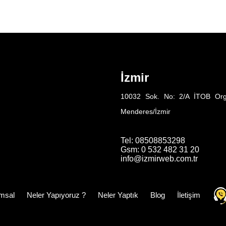
İzmir
10032 Sok. No: 2/A İTOB Org
Menderes/İzmir
Tel: 08508853298
Gsm: 0 532 482 31 20
info@izmirweb.com.tr
msal
Neler Yapıyoruz ?
Neler Yaptık
Blog
İletişim