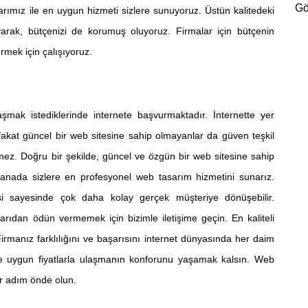
Gö
arımız ile en uygun hizmeti sizlere sunuyoruz. Üstün kalitedeki
yarak, bütçenizi de korumuş oluyoruz. Firmalar için bütçenin
rmek için çalışıyoruz.
mak istediklerinde internete başvurmaktadır. İnternette yer
fakat güncel bir web sitesine sahip olmayanlar da güven teşkil
ez. Doğru bir şekilde, güncel ve özgün bir web sitesine sahip
anada sizlere en profesyonel web tasarım hizmetini sunarız.
esi sayesinde çok daha kolay gerçek müşteriye dönüşebilir.
ıdan ödün vermemek için bizimle iletişime geçin. En kaliteli
Firmanız farklılığını ve başarısını internet dünyasında her daim
ete uygun fiyatlarla ulaşmanın konforunu yaşamak kalsın. Web
ir adım önde olun.